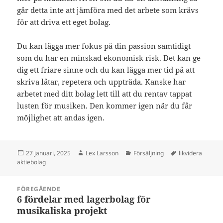
går detta inte att jämföra med det arbete som krävs
för att driva ett eget bolag.
Du kan lägga mer fokus på din passion samtidigt
som du har en minskad ekonomisk risk. Det kan ge
dig ett friare sinne och du kan lägga mer tid på att
skriva låtar, repetera och uppträda. Kanske har
arbetet med ditt bolag lett till att du rentav tappat
lusten för musiken. Den kommer igen när du får
möjlighet att andas igen.
Postat
Författare
Kategorier
Taggar
27 januari, 2025
Lex Larsson
Försäljning
likvidera
aktiebolag
Inläggsnavigering
FÖREGÅENDE
6 fördelar med lagerbolag för
Föregående
musikaliska projekt
inlägg: