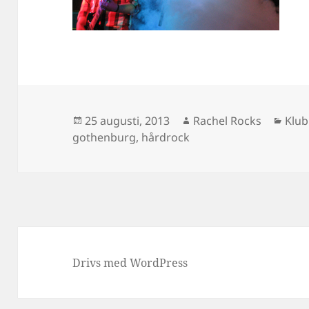
Postat
Författare
Kate
25 augusti, 2013
Rachel Rocks
Klub
gothenburg
,
hårdrock
Drivs med WordPress