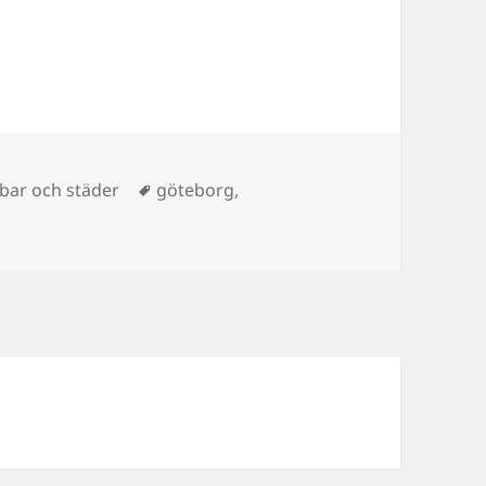
gorier
Taggar
bar och städer
göteborg
,