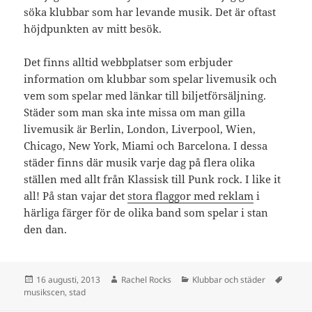
söka klubbar som har levande musik. Det är oftast
höjdpunkten av mitt besök.
Det finns alltid webbplatser som erbjuder
information om klubbar som spelar livemusik och
vem som spelar med länkar till biljetförsäljning.
Städer som man ska inte missa om man gilla
livemusik är Berlin, London, Liverpool, Wien,
Chicago, New York, Miami och Barcelona. I dessa
städer finns där musik varje dag på flera olika
ställen med allt från Klassisk till Punk rock. I like it
all! På stan vajar det
stora flaggor med reklam
i
härliga färger för de olika band som spelar i stan
den dan.
Postat
Författare
Kategorier
Tagga
16 augusti, 2013
Rachel Rocks
Klubbar och städer
musikscen
,
stad