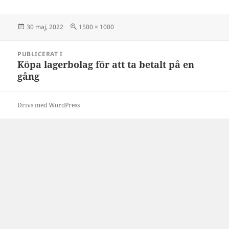
Postat
Full
30 maj, 2022
1500 × 1000
storlek
Inläggsnavigering
PUBLICERAT I
Köpa lagerbolag för att ta betalt på en
gång
Drivs med WordPress