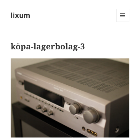
lixum
MENY
OCH
WIDGETS
köpa-lagerbolag-3