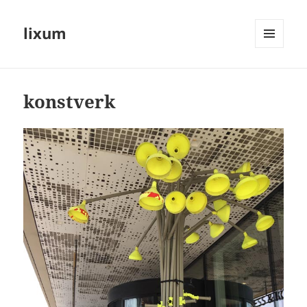
lixum
MENY
OCH
WIDGETS
konstverk