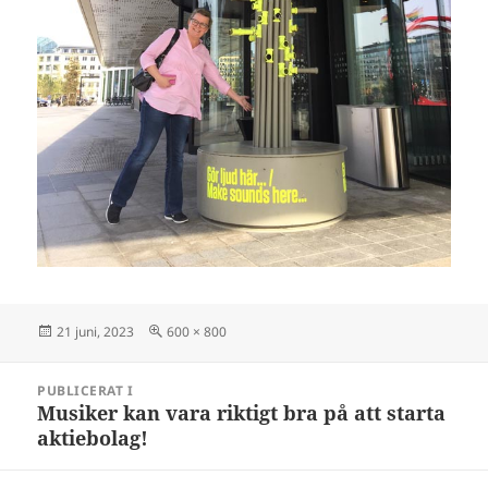
Postat
Full
21 juni, 2023
600 × 800
storlek
Inläggsnavigering
PUBLICERAT I
Musiker kan vara riktigt bra på att starta
aktiebolag!