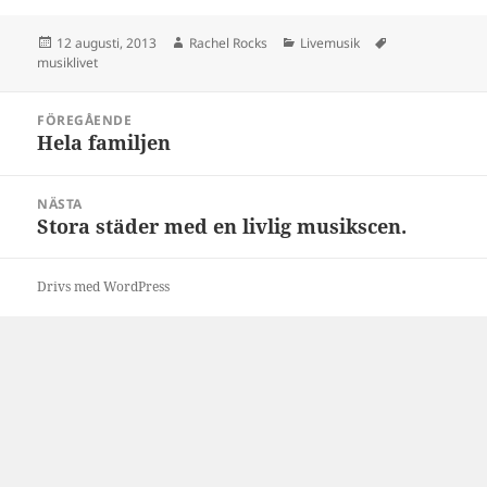
Postat
Författare
Kategorier
Taggar
12 augusti, 2013
Rachel Rocks
Livemusik
musiklivet
Inläggsnavigering
FÖREGÅENDE
Hela familjen
Föregående
inlägg:
NÄSTA
Stora städer med en livlig musikscen.
Nästa
inlägg:
Drivs med WordPress