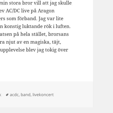
min stora bror vill att jag skulle
lev AC/DC live på Aragon
s som förband. Jag var lite
 konstig luktande rök i luften.
atsen på hela stället, brorsans
a njut av en magiska, täjt,
 upplevelse blev jag tokig över
er
Taggar
k
acdc
,
band
,
livekoncert