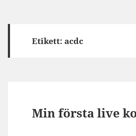
Etikett:
acdc
Min första live k