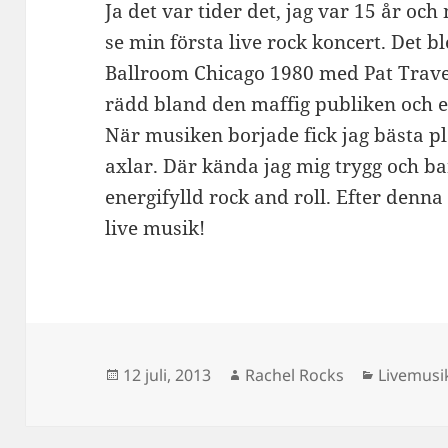
Ja det var tider det, jag var 15 år och 
se min första live rock koncert. Det b
Ballroom Chicago 1980 med Pat Traver
rädd bland den maffig publiken och en
När musiken borjade fick jag bästa pl
axlar. Där kända jag mig trygg och bar
energifylld rock and roll. Efter denna
live musik!
Postat
Författare
Kategori
12 juli, 2013
Rachel Rocks
Livemusi