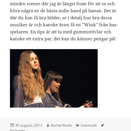
mindre scener där jag är längst fram för att se och
höra några av de bästa indie band på banan. Det är
där du kan få bra bilder, se i detalj hur bra dessa
musiker är och kanske även få en ”Wink” från bas-
spelaren. En tips är att ta med gummistövlar och
kanske ett extra par, det kan du känner pengar på!
Postat
Författare
Kategorier
Taggar
30 augusti, 2013
Rachel Rocks
Livemusik
festivaler