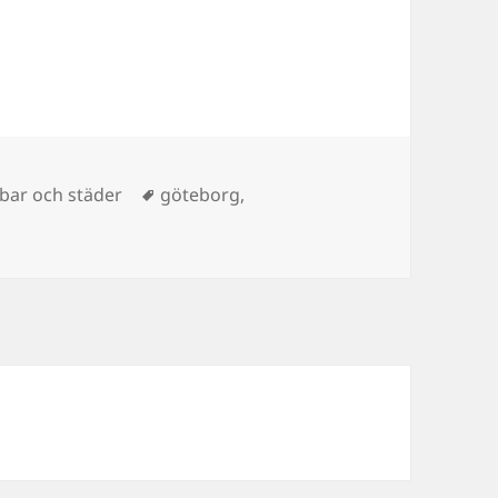
gorier
Taggar
bar och städer
göteborg
,