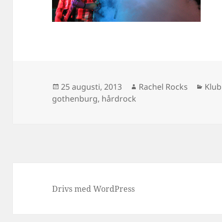
Postat
Författare
Kate
25 augusti, 2013
Rachel Rocks
Klub
gothenburg
,
hårdrock
Drivs med WordPress