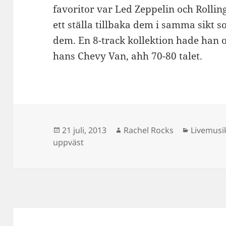
favoritor var Led Zeppelin och Rolling
ett ställa tillbaka dem i samma sikt 
dem. En 8-track kollektion hade han o
hans Chevy Van, ahh 70-80 talet.
Postat
Författare
Kategori
21 juli, 2013
Rachel Rocks
Livemusi
uppväst