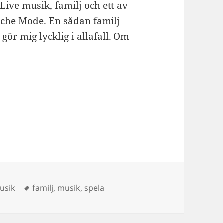
Live musik, familj och ett av
eche Mode. En sådan familj
gör mig lycklig i allafall. Om
orier
Taggar
usik
familj
,
musik
,
spela