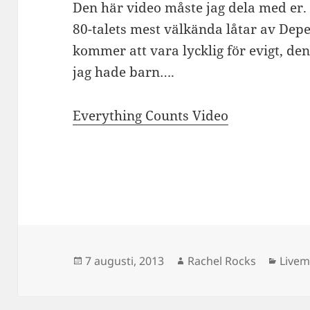
Den här video måste jag dela med er. 
80-talets mest välkända låtar av Dep
kommer att vara lycklig för evigt, den 
jag hade barn….
Everything Counts Video
Postat
Författare
Kateg
7 augusti, 2013
Rachel Rocks
Livem