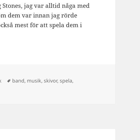
 Stones, jag var alltid någa med
som dem var innan jag rörde
ckså mest för att spela dem i
er
Taggar
k
band
,
musik
,
skivor
,
spela
,